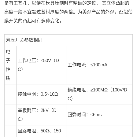
备有工艺孔，以便在模具压制时有精确的定位， 其立体凸起的
高度一般不宜超过基材厚度的两倍。为美观产品的外观，凸起薄
膜开关的凸起可有多种变化，
薄膜开关参数相同
电
子
工作电压：≤50V（D
工作电流：≤100mA
性
C）
质
绝缘电阻：≥100MΩ（100V/D
接触电阻：0.5~10Ω
C）
基板耐压：2kV（D
回弹时间：≤6ms
C）
回路电阻：50Ω、150