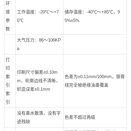
环
境
工作温度：-20℃～+7
储存温度：-40℃～+85℃，9
参
0℃
5%±5%
数
大气压力：86～106KP
a
打
印
印刷尺寸偏差±0.10m
索
色差为±0.11mm/100mm，银膏
m，轮廓边线不清晰，
引
线完全被绝缘油墨覆盖
织造误差±0.1mm
索
引
没有墨水散落，没有字
色差不超过两级
迹残缺