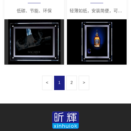
低碳、节能、环保
轻薄如纸，安装简便，可随意拆装
<
1
2
>