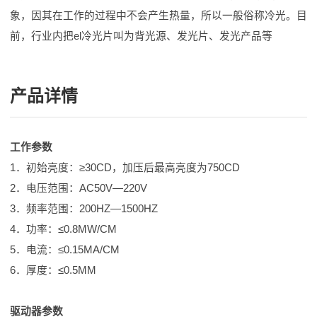
象，因其在工作的过程中不会产生热量，所以一般俗称冷光。目
前，行业内把el冷光片叫为背光源、发光片、发光产品等
产品详情
工作参数
1．初始亮度：≥30CD，加压后最高亮度为750CD
2．电压范围：AC50V—220V
3．频率范围：200HZ—1500HZ
4．功率：≤0.8MW/CM
5．电流：≤0.15MA/CM
6．厚度：≤0.5MM
驱动器参数