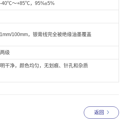
40℃～+85℃，95%±5%
11mm/100mm，银膏线完全被绝缘油墨覆盖
两级
明干净，颜色均匀，无划痕、针孔和杂质
返回