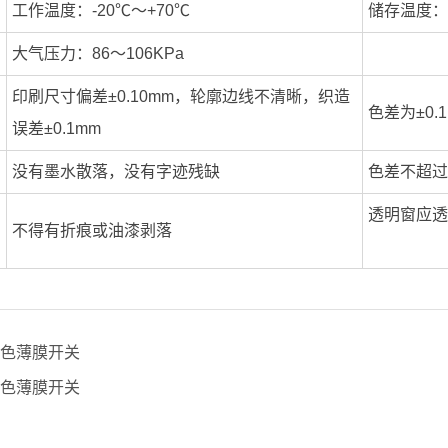
工作温度：-20℃～+70℃
储存温度：-
大气压力：86～106KPa
印刷尺寸偏差±0.10mm，轮廓边线不清晰，织造
色差为±0.
误差±0.1mm
没有墨水散落，没有字迹残缺
色差不超过
透明窗应透
不得有折痕或油漆剥落
色薄膜开关
色薄膜开关