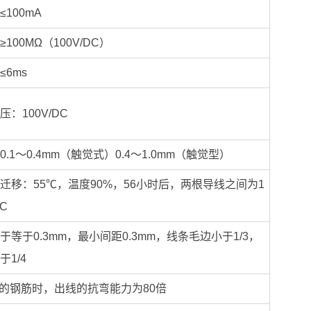
100mA
100MΩ（100V/DC）
6ms
：100V/DC
.1～0.4mm（触觉式）0.4～1.0mm（触觉型）
迁移：55℃，温度90%，56小时后，两根导线之间为1
DC
于等于0.3mm，最小间距0.3mm，线条毛边小于1/3，
1/4
mm的钢筋时，出线的抗弯能力为80倍