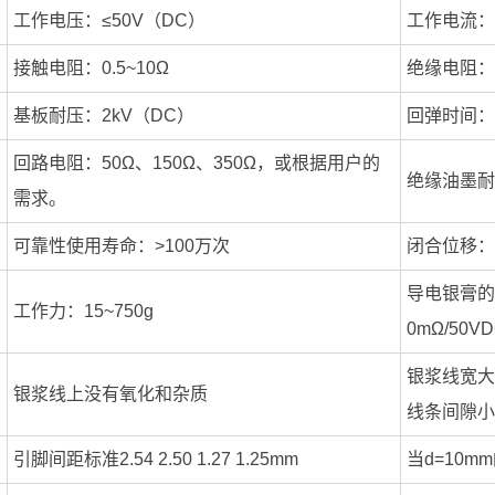
工作电压：≤50V（DC）
工作电流：≤
接触电阻：0.5~10Ω
绝缘电阻：≥
基板耐压：2kV（DC）
回弹时间：≤
回路电阻：50Ω、150Ω、350Ω，或根据用户的
绝缘油墨耐压
需求。
可靠性使用寿命：>100万次
闭合位移：0
导电银膏的
工作力：15~750g
0mΩ/50V
银浆线宽大
银浆线上没有氧化和杂质
线条间隙小于
引脚间距标准2.54 2.50 1.27 1.25mm
当d=10