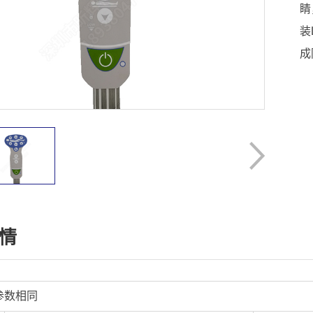
睛
装
成
情
参数相同