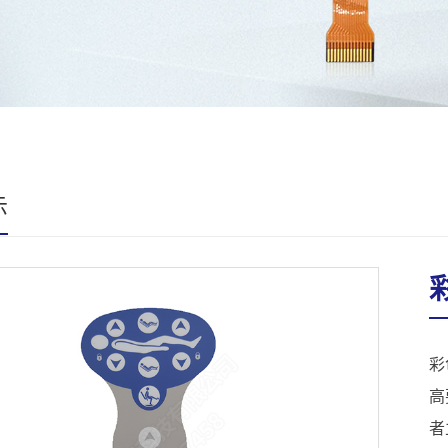
示
彩
高
者