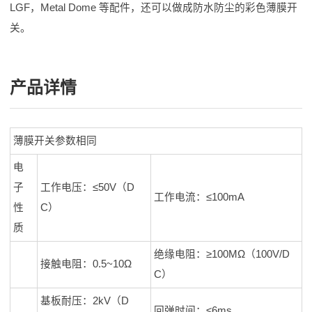
LGF，Metal Dome 等配件，还可以做成防水防尘的彩色薄膜开
关。
产品详情
薄膜开关参数相同
电
子
工作电压：≤50V（D
工作电流：≤100mA
性
C）
质
绝缘电阻：≥100MΩ（100V/D
接触电阻：0.5~10Ω
C）
基板耐压：2kV（D
回弹时间：≤6ms