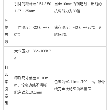
引脚间距标准2.54 2.50
当d=10mm的钢筋时，出线的
1.27 1.25mm
抗弯能力为80倍
环
境
工作温度：-20℃～+7
储存温度：-40℃～+85℃，9
参
0℃
5%±5%
数
大气压力：86～106KP
a
打
印
印刷尺寸偏差±0.10m
索
色差为±0.11mm/100mm，银膏
m，轮廓边线不清晰，
引
线完全被绝缘油墨覆盖
织造误差±0.1mm
索
引