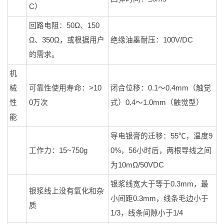
C）
回路电阻：50Ω、150
Ω、350Ω，或根据用户
绝缘油墨耐压：100V/DC
的需求。
机
械
可靠性使用寿命：>10
闭合位移：0.1～0.4mm（触觉
性
0万次
式）0.4～1.0mm（触觉型）
能
导电银膏的迁移：55℃，温度9
工作力：15~750g
0%，56小时后，两根导线之间
为10mΩ/50VDC
银浆线宽大于等于0.3mm，最
银浆线上没有氧化和杂
小间距0.3mm，线条毛边小于
质
1/3，线条间隙小于1/4