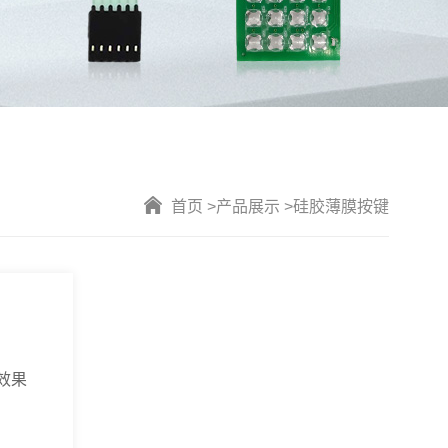
首页 >
产品展示 >
硅胶薄膜按键
效果