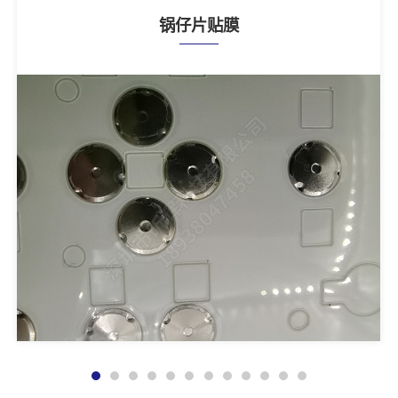
锅仔片贴膜