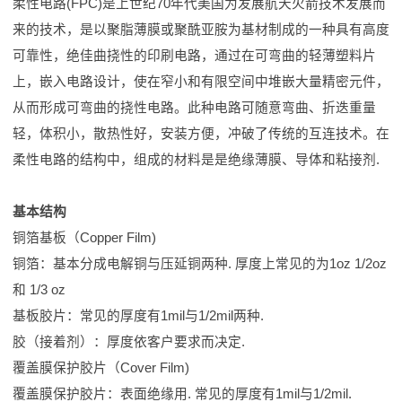
柔性电路(FPC)是上世纪70年代美国为发展航天火箭技术发展而
来的技术，是以聚脂薄膜或聚酰亚胺为基材制成的一种具有高度
可靠性，绝佳曲挠性的印刷电路，通过在可弯曲的轻薄塑料片
上，嵌入电路设计，使在窄小和有限空间中堆嵌大量精密元件，
从而形成可弯曲的挠性电路。此种电路可随意弯曲、折迭重量
轻，体积小，散热性好，安装方便，冲破了传统的互连技术。在
柔性电路的结构中，组成的材料是是绝缘薄膜、导体和粘接剂.
基本结构
铜箔基板（Copper Film)
铜箔：基本分成电解铜与压延铜两种. 厚度上常见的为1oz 1/2oz
和 1/3 oz
基板胶片：常见的厚度有1mil与1/2mil两种.
胶（接着剂）：厚度依客户要求而决定.
覆盖膜保护胶片（Cover Film)
覆盖膜保护胶片：表面绝缘用. 常见的厚度有1mil与1/2mil.