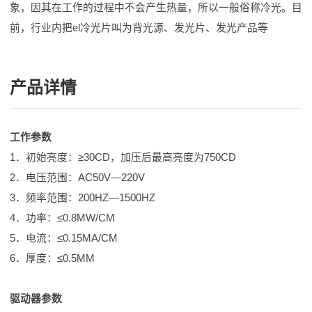
象，因其在工作的过程中不会产生热量，所以一般俗称冷光。目
前，行业内把el冷光片叫为背光源、发光片、发光产品等
产品详情
工作参数
1．初始亮度：≥30CD，加压后最高亮度为750CD
2．电压范围：AC50V—220V
3．频率范围：200HZ—1500HZ
4．功率：≤0.8MW/CM
5．电流：≤0.15MA/CM
6．厚度：≤0.5MM
驱动器参数