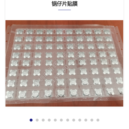
锅仔片贴膜