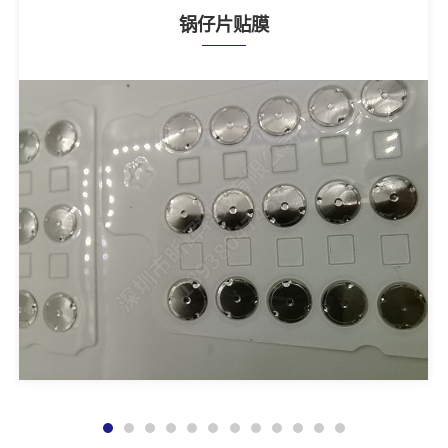
锅仔片贴膜