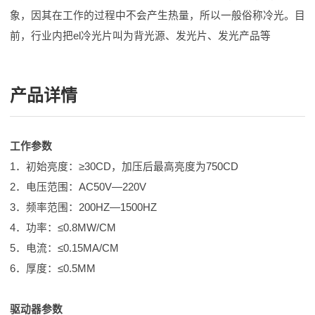
象，因其在工作的过程中不会产生热量，所以一般俗称冷光。目
前，行业内把el冷光片叫为背光源、发光片、发光产品等
产品详情
工作参数
1．初始亮度：≥30CD，加压后最高亮度为750CD
2．电压范围：AC50V—220V
3．频率范围：200HZ—1500HZ
4．功率：≤0.8MW/CM
5．电流：≤0.15MA/CM
6．厚度：≤0.5MM
驱动器参数