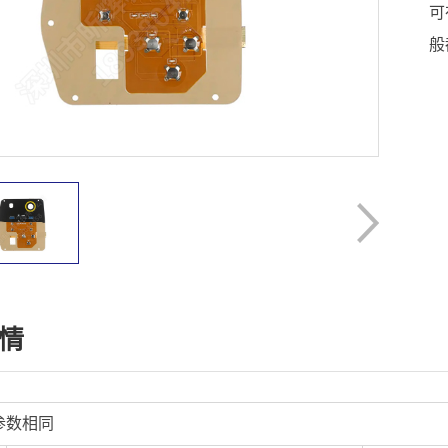
可
般
情
参数相同