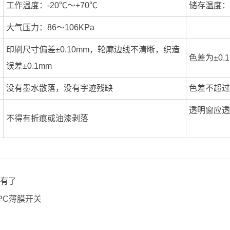
工作温度：-20℃～+70℃
储存温度：-
大气压力：86～106KPa
印刷尺寸偏差±0.10mm，轮廓边线不清晰，织造
色差为±0.
误差±0.1mm
没有墨水散落，没有字迹残缺
色差不超过
透明窗应透
不得有折痕或油漆剥落
有了
PC薄膜开关