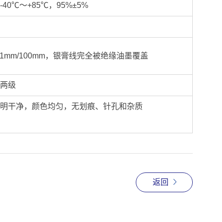
40℃～+85℃，95%±5%
11mm/100mm，银膏线完全被绝缘油墨覆盖
两级
明干净，颜色均匀，无划痕、针孔和杂质
返回