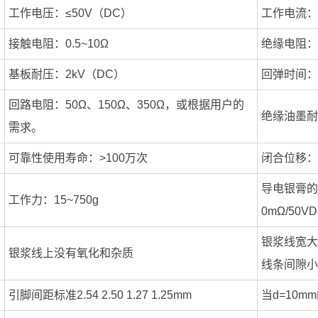
工作电压：≤50V（DC）
工作电流：≤
接触电阻：0.5~10Ω
绝缘电阻：≥
基板耐压：2kV（DC）
回弹时间：≤
回路电阻：50Ω、150Ω、350Ω，或根据用户的
绝缘油墨耐压
需求。
可靠性使用寿命：>100万次
闭合位移：0
导电银膏的
工作力：15~750g
0mΩ/50V
银浆线宽大
银浆线上没有氧化和杂质
线条间隙小于
引脚间距标准2.54 2.50 1.27 1.25mm
当d=10