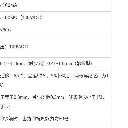
100mA
100MΩ（100V/DC）
6ms
：100V/DC
.1～0.4mm（触觉式）0.4～1.0mm（触觉型）
迁移：55℃，温度90%，56小时后，两根导线之间为1
DC
于等于0.3mm，最小间距0.3mm，线条毛边小于1/3，
1/4
mm的钢筋时，出线的抗弯能力为80倍