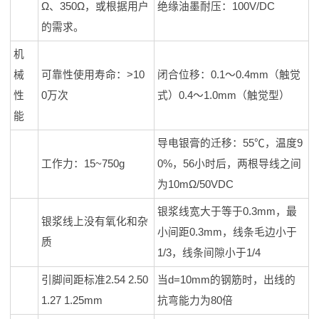
Ω、350Ω，或根据用户
绝缘油墨耐压：100V/DC
的需求。
机
械
可靠性使用寿命：>10
闭合位移：0.1～0.4mm（触觉
性
0万次
式）0.4～1.0mm（触觉型）
能
导电银膏的迁移：55℃，温度9
工作力：15~750g
0%，56小时后，两根导线之间
为10mΩ/50VDC
银浆线宽大于等于0.3mm，最
银浆线上没有氧化和杂
小间距0.3mm，线条毛边小于
质
1/3，线条间隙小于1/4
引脚间距标准2.54 2.50
当d=10mm的钢筋时，出线的
1.27 1.25mm
抗弯能力为80倍