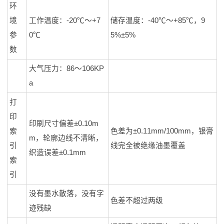
环
境
工作温度：-20℃～+7
储存温度：-40℃～+85℃，9
参
0℃
5%±5%
数
大气压力：86～106KP
a
打
印
印刷尺寸偏差±0.10m
索
色差为±0.11mm/100mm，银膏
m，轮廓边线不清晰，
引
线完全被绝缘油墨覆盖
织造误差±0.1mm
索
引
没有墨水散落，没有字
色差不超过两级
迹残缺