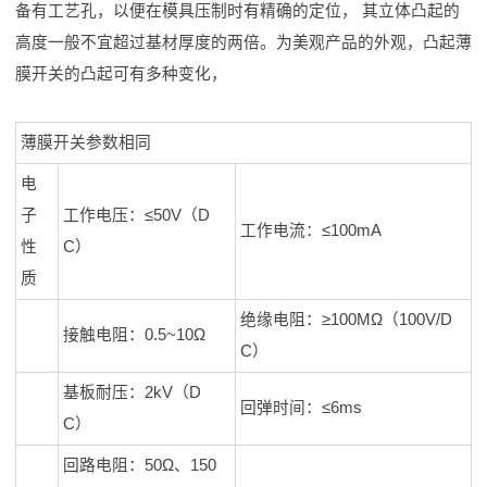
备有工艺孔，以便在模具压制时有精确的定位， 其立体凸起的
高度一般不宜超过基材厚度的两倍。为美观产品的外观，凸起薄
膜开关的凸起可有多种变化，
薄膜开关参数相同
电
子
工作电压：≤50V（D
工作电流：≤100mA
性
C）
质
绝缘电阻：≥100MΩ（100V/D
接触电阻：0.5~10Ω
C）
基板耐压：2kV（D
回弹时间：≤6ms
C）
回路电阻：50Ω、150