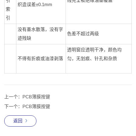
引
线完全被绝缘油墨覆盖
织造误差±0.1mm
索
引
没有墨水散落，没有字
色差不超过两级
迹残缺
透明窗应透明干净，颜色均
不得有折痕或油漆剥落
匀，无划痕、针孔和杂质
上一个：
PCB薄膜按键
下一个：
PCB薄膜按键
返回