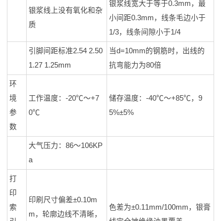
银浆线宽大于等于0.3mm，最
银浆线上没有氧化和杂
小间距0.3mm，线条毛边小于
质
1/3，线条间隙小于1/4
引脚间距标准2.54 2.50
当d=10mm的钢筋时，出线的
1.27 1.25mm
抗弯能力为80倍
环
境
工作温度：-20℃～+7
储存温度：-40℃～+85℃，9
参
0℃
5%±5%
数
大气压力：86～106KP
a
打
印
印刷尺寸偏差±0.10m
索
色差为±0.11mm/100mm，银膏
m，轮廓边线不清晰，