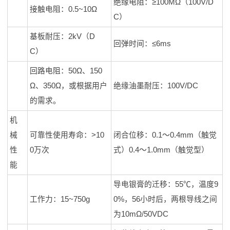
绝缘电阻：≥100MΩ（100V/D
接触电阻：0.5~10Ω
C）
基板耐压：2kV（D
回弹时间：≤6ms
C）
回路电阻：50Ω、150
Ω、350Ω，或根据用户
绝缘油墨耐压：100V/DC
的需求。
机
械
可靠性使用寿命：>10
闭合位移：0.1～0.4mm（触觉
性
0万次
式）0.4～1.0mm（触觉型）
能
导电银膏的迁移：55℃，温度9
工作力：15~750g
0%，56小时后，两根导线之间
为10mΩ/50VDC